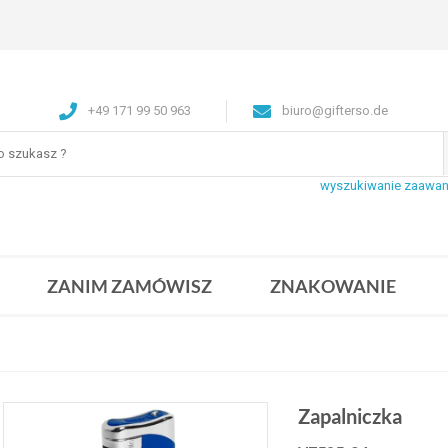
+49 171 99 50 963
biuro@gifterso.de
wyszukiwanie zaawa
ZANIM ZAMÓWISZ
ZNAKOWANIE
Zapalniczka