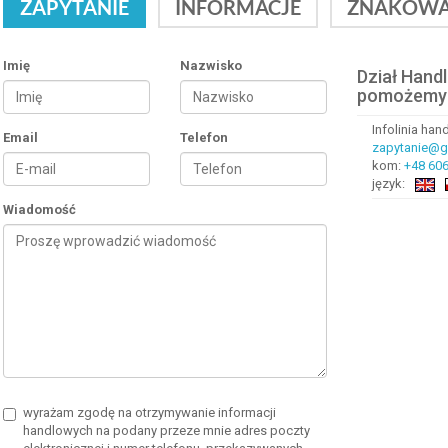
ZAPYTANIE
INFORMACJE
ZNAKOWA
Imię
Nazwisko
Dział Hand
pomożemy
Infolinia ha
Email
Telefon
zapytanie@gr
kom:
+48 606
język:
Wiadomość
wyrażam zgodę na otrzymywanie informacji
handlowych na podany przeze mnie adres poczty