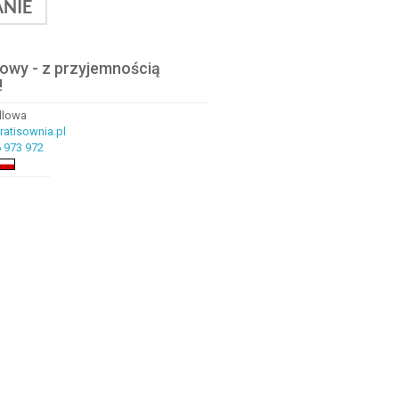
NIE
lowy - z przyjemnością
!
ndlowa
atisownia.pl
 973 972