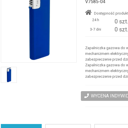
V7585-04
Dostępność produkt
24 h
0 szt
0 szt
3-7 dni
Zapalniczka gazowa do w
mechanizmem elektrycznym
zabezpieczenie przed dz
Zapalniczka gazowa do w
mechanizmem elektrycznym
zabezpieczenie przed dz
WYCENA INDYWI