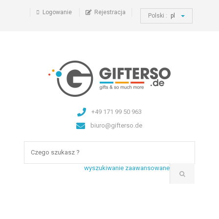
Logowanie
Rejestracja
Polski :
pl
+49 171 99 50 963
biuro@gifterso.de
wyszukiwanie zaawansowane