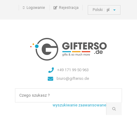
Logowanie
Rejestracja
Polski :
pl
+49 171 99 50 963
biuro@gifterso.de
wyszukiwanie zaawansowane