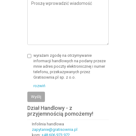
wyrażam zgodę na otrzymywanie
informacji handlowych na podany przeze
mnie adres poczty elektronicznej i numer
telefonu, przekazywanych przez
Gratisownia.pl sp. z o.o.
rozwiń
Wyślij
Dział Handlowy - z
przyjemnością pomożemy!
Infolinia handlowa
zapytanie@gratisownia.pl
kom:
+48 606 973 972