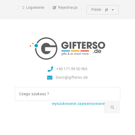
Logowanie
Rejestracja
Polski :
pl
+49 171 99 50 963
biuro@gifterso.de
wyszukiwanie zaawansowane