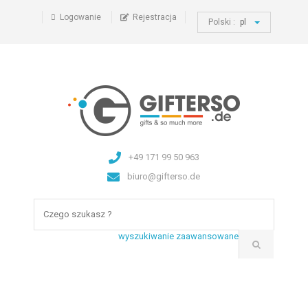
Logowanie
Rejestracja
Polski :
pl
+49 171 99 50 963
biuro@gifterso.de
wyszukiwanie zaawansowane