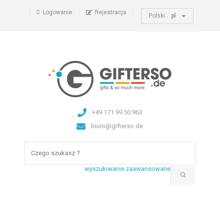
Logowanie
Rejestracja
Polski :
pl
+49 171 99 50 963
biuro@gifterso.de
wyszukiwanie zaawansowane