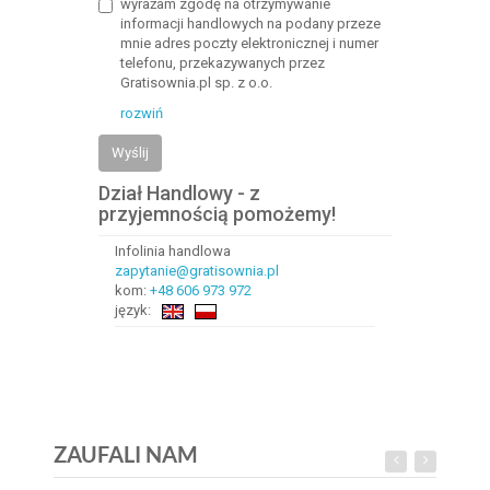
wyrażam zgodę na otrzymywanie
informacji handlowych na podany przeze
mnie adres poczty elektronicznej i numer
telefonu, przekazywanych przez
Gratisownia.pl sp. z o.o.
rozwiń
Wyślij
Dział Handlowy - z
przyjemnością pomożemy!
Infolinia handlowa
zapytanie@gratisownia.pl
kom:
+48 606 973 972
język:
ZAUFALI NAM