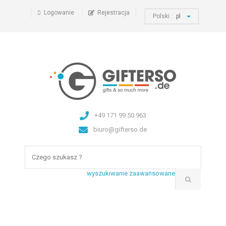
Logowanie
Rejestracja
Polski :
pl
+49 171 99 50 963
biuro@gifterso.de
wyszukiwanie zaawansowane