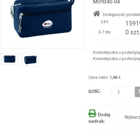
MO9345-04
Dostępność produkt
24 h
15919
0 szt
3-7 dni
Kosmetyczka z podwójnym
Kosmetyczka z podwójnym
Cena netto:
1,84
€
ILOŚĆ:
Dodaj
nadruk: