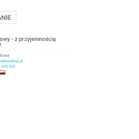
NIE
lowy - z przyjemnością
!
ndlowa
atisownia.pl
 973 972