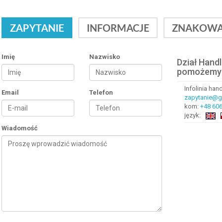
ZAPYTANIE
INFORMACJE
ZNAKOWA
Imię
Nazwisko
Dział Hand
pomożemy
Infolinia ha
Email
Telefon
zapytanie@gr
kom:
+48 606
język:
Wiadomość