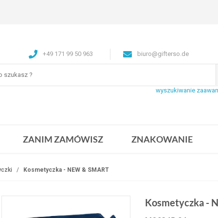
+49 171 99 50 963
biuro@gifterso.de
wyszukiwanie zaawa
ZANIM ZAMÓWISZ
ZNAKOWANIE
czki
Kosmetyczka - NEW & SMART
Kosmetyczka -