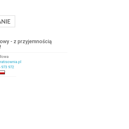
NIE
lowy - z przyjemnością
!
ndlowa
atisownia.pl
 973 972