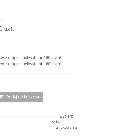
u:
 szt.
.
py z długimi uchwytami. 180 gr/m².
py z długimi uchwytami. 180 gr/m².
Dodaj do koszyka
Wybierz
typ
znakowania