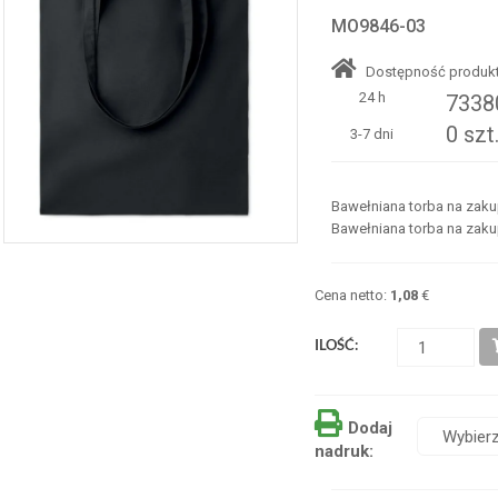
MO9846-03
Dostępność produkt
24 h
73380
0 szt
3-7 dni
Bawełniana torba na zaku
Bawełniana torba na zaku
Cena netto:
1,08
€
ILOŚĆ:
Dodaj
nadruk: