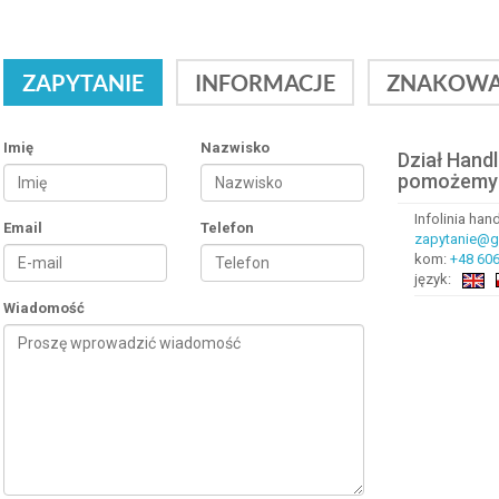
ZAPYTANIE
INFORMACJE
ZNAKOWA
Imię
Nazwisko
Dział Hand
pomożemy
Infolinia ha
Email
Telefon
zapytanie@gr
kom:
+48 606
język:
Wiadomość