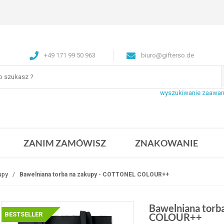
+49 171 99 50 963
biuro@gifterso.de
wyszukiwanie zaawa
ZANIM ZAMÓWISZ
ZNAKOWANIE
upy
Bawelniana torba na zakupy - COTTONEL COLOUR++
Bawelniana torb
BESTSELLER
COLOUR++