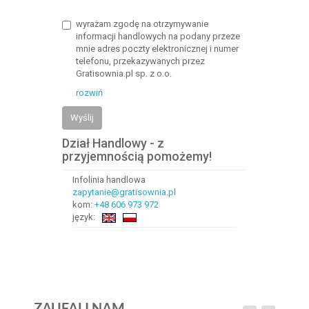
wyrażam zgodę na otrzymywanie
informacji handlowych na podany przeze
mnie adres poczty elektronicznej i numer
telefonu, przekazywanych przez
Gratisownia.pl sp. z o.o.
rozwiń
Wyślij
Dział Handlowy - z
przyjemnością pomożemy!
Infolinia handlowa
zapytanie@gratisownia.pl
kom:
+48 606 973 972
język:
ZAUFALI NAM