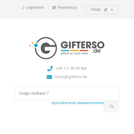
Logowanie
Rejestracja
Polski :
pl
+49 171 99 50 963
biuro@gifterso.de
wyszukiwanie zaawansowane