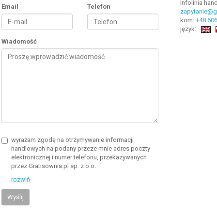
Infolinia ha
Email
Telefon
zapytanie@gr
kom:
+48 606
język:
Wiadomość
wyrażam zgodę na otrzymywanie informacji
handlowych na podany przeze mnie adres poczty
elektronicznej i numer telefonu, przekazywanych
przez Gratisownia.pl sp. z o.o.
rozwiń
Wyślij