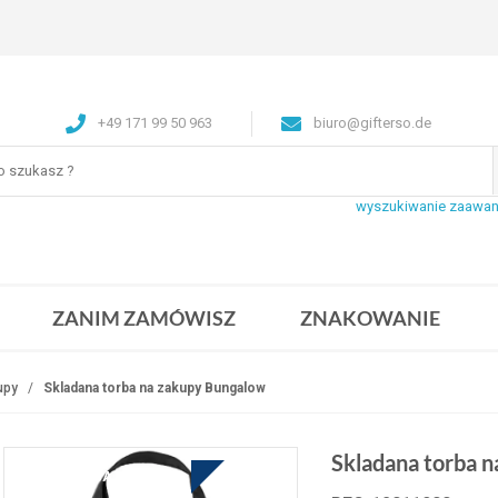
+49 171 99 50 963
biuro@gifterso.de
wyszukiwanie zaawa
ZANIM ZAMÓWISZ
ZNAKOWANIE
upy
Skladana torba na zakupy Bungalow
Skladana torba 
TO JEST MEGA HOT DEAL