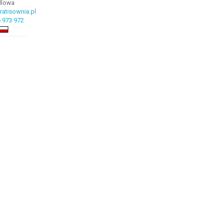
ndlowa
atisownia.pl
 973 972