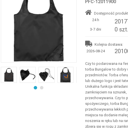
PFC-12011900
Dostępność produkt
24 h
20177
0 szt
3-7 dni
Kolejna dostawa:
20100
2026-08-24
Czy to podarowana na fes
torba Bungalow to dobry
przedmiotów. Torba ofer
lub dużego logo i jest łat
Unikalna funkcja składania
zamknięciem na sznurek, s
przechowywania. Czy to p
spożywczego, torba Bung
przechowywania lekkich 
miejsca na dodanie małeg
noszenia w ręku lub na ra
zbiera się w rogu z zamkn