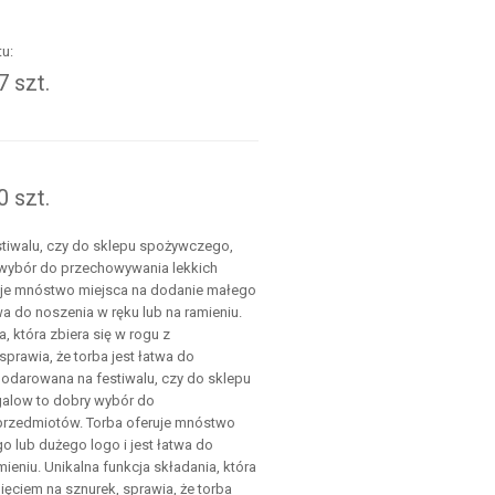
u:
 szt.
.
 szt.
tiwalu, czy do sklepu spożywczego,
 wybór do przechowywania lekkich
uje mnóstwo miejsca na dodanie małego
wa do noszenia w ręku lub na ramieniu.
, która zbiera się w rogu z
prawia, że torba jest łatwa do
odarowana na festiwalu, czy do sklepu
alow to dobry wybór do
przedmiotów. Torba oferuje mnóstwo
o lub dużego logo i jest łatwa do
mieniu. Unikalna funkcja składania, która
ięciem na sznurek, sprawia, że torba