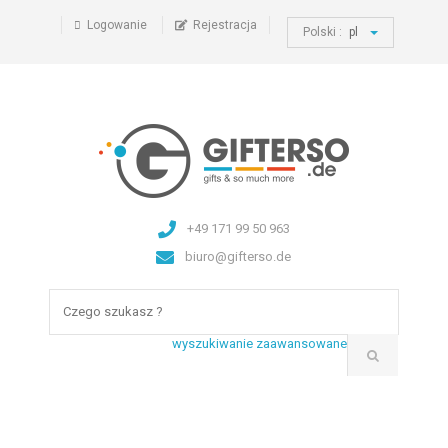
Logowanie
Rejestracja
Polski :
pl
+49 171 99 50 963
biuro@gifterso.de
wyszukiwanie zaawansowane