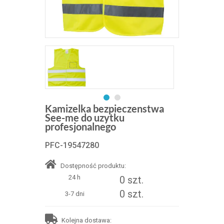
Kamizelka bezpieczenstwa
See-me do uzytku
profesjonalnego
PFC-19547280
Dostępność produktu:
24 h
0 szt.
0 szt.
3-7 dni
Kolejna dostawa: