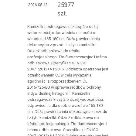
25377
2026-08-13
szt.
Kamizelka ostrzegawcza klasy 2 o dużej
widoczności, odpowiednia dla osób o
wzroście 165-180 cm. Duża powierzchnia
dekoracyjna z przodu i z tyłu kamizelki.
Odzież odblaskowa do użytku
profesjonalnego. Tło fluorescencyjne i taśma
odblaskowa. Specyfikacja EN ISO
20471:2013+A1:2016. Odzież ta opatrzona jest
oznakowaniem CE w celu wykazania
zgodności z rozporządzeniem UE
2016/425/EU w sprawie środków ochrony
indywidualnej kategorii II. Kamizelka
ostrzegawcza klasy 2 o dużej widoczności,
odpowiednia dla osób o wzroście 165-180
cm. Duża powierzchnia dekoracyjna z przodu
i z tyłu kamizelki. Odzież odblaskowa do
użytku profesjonalnego. Tło fluorescencyjne i
taśma odblaskowa. Specyfikacja EN ISO
20471:2013+A1:2016. Odzież ta opatrzona jest