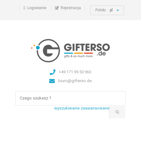
Logowanie
Rejestracja
Polski :
pl
+49 171 99 50 963
biuro@gifterso.de
wyszukiwanie zaawansowane