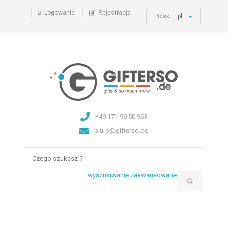
Logowanie
Rejestracja
Polski :
pl
+49 171 99 50 963
biuro@gifterso.de
wyszukiwanie zaawansowane