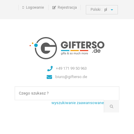
Logowanie
Rejestracja
Polski :
pl
+49 171 99 50 963
biuro@gifterso.de
wyszukiwanie zaawansowane