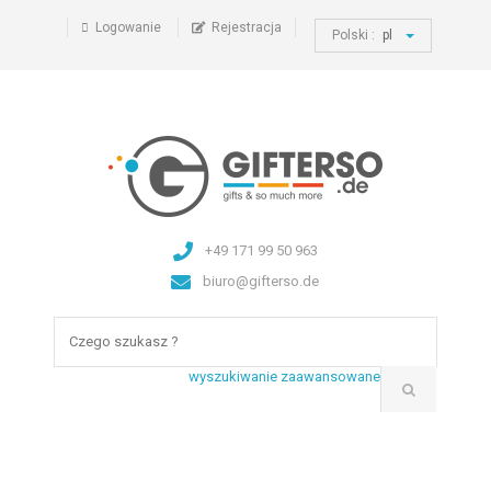
Logowanie
Rejestracja
Polski :
pl
+49 171 99 50 963
biuro@gifterso.de
wyszukiwanie zaawansowane