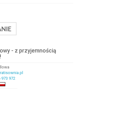
NIE
lowy - z przyjemnością
!
ndlowa
atisownia.pl
 973 972