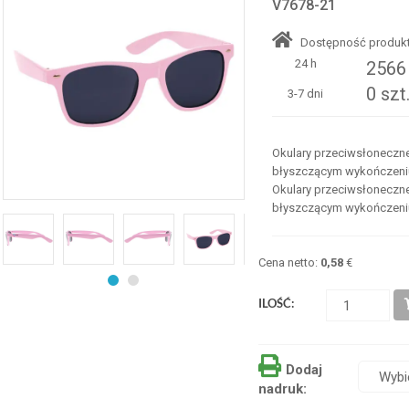
V7678-21
Dostępność produkt
24 h
2566 
0 szt
3-7 dni
Okulary przeciwsłoneczne
błyszczącym wykończeniu,
Okulary przeciwsłoneczne
błyszczącym wykończeniu,
Cena netto:
0,58
€
ILOŚĆ:
Dodaj
nadruk: