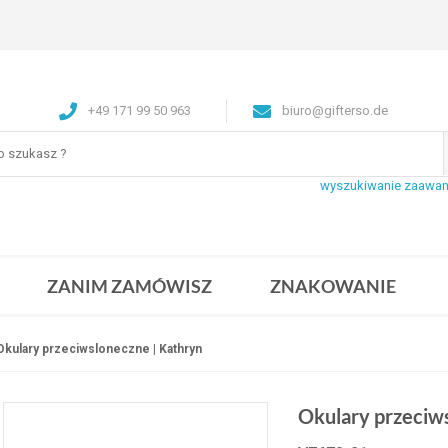
+49 171 99 50 963
biuro@gifterso.de
wyszukiwanie zaawa
ZANIM ZAMÓWISZ
ZNAKOWANIE
Okulary przeciwsloneczne | Kathryn
Okulary przeciw