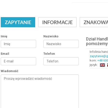
ZAPYTANIE
INFORMACJE
ZNAKOWA
Imię
Nazwisko
Dział Hand
pomożemy
Infolinia ha
Email
Telefon
zapytanie@gr
kom:
+48 606
język:
Wiadomość