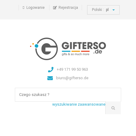
Logowanie
Rejestracja
Polski :
pl
+49 171 99 50 963
biuro@gifterso.de
wyszukiwanie zaawansowane