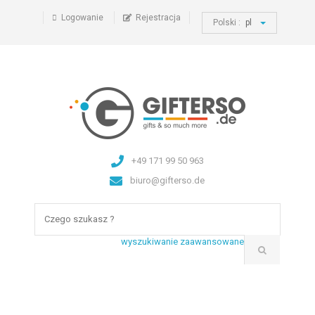
Logowanie
Rejestracja
Polski :
pl
+49 171 99 50 963
biuro@gifterso.de
wyszukiwanie zaawansowane