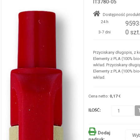
IT3780-05
Dostępność produkt
24 h
95935
0 szt
3-7 dni
Przyciskany długopis, z k
Elementy z PLA (100% bi
wkład. Przyciskany długop
Elementy z PLA (100% bi
wkład.
Cena netto:
0,17
€
ILOŚĆ:
Dodaj
nadruk: