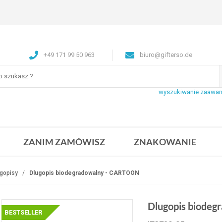
+49 171 99 50 963
biuro@gifterso.de
wyszukiwanie zaawa
ZANIM ZAMÓWISZ
ZNAKOWANIE
gopisy
Dlugopis biodegradowalny - CARTOON
Dlugopis biode
BESTSELLER