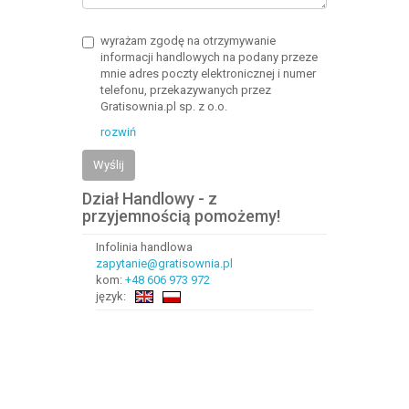
wyrażam zgodę na otrzymywanie
informacji handlowych na podany przeze
mnie adres poczty elektronicznej i numer
telefonu, przekazywanych przez
Gratisownia.pl sp. z o.o.
rozwiń
Wyślij
Dział Handlowy - z
przyjemnością pomożemy!
Infolinia handlowa
zapytanie@gratisownia.pl
kom:
+48 606 973 972
język: