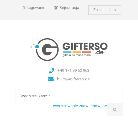
Logowanie
Rejestracja
Polski :
pl
+49 171 99 50 963
biuro@gifterso.de
wyszukiwanie zaawansowane