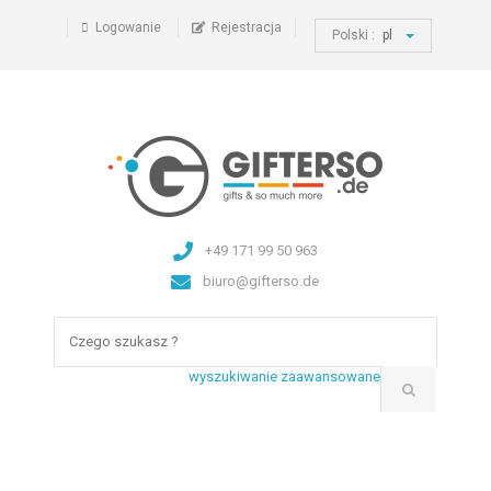
Logowanie
Rejestracja
Polski :
pl
+49 171 99 50 963
biuro@gifterso.de
wyszukiwanie zaawansowane