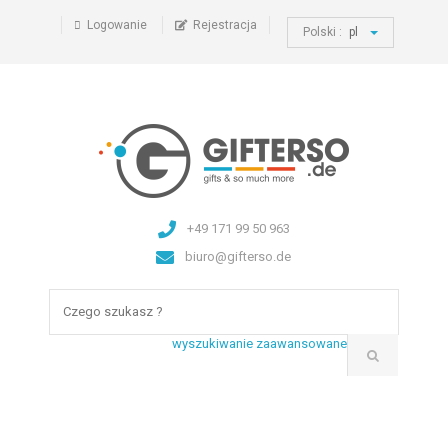
Logowanie
Rejestracja
Polski :
pl
+49 171 99 50 963
biuro@gifterso.de
wyszukiwanie zaawansowane