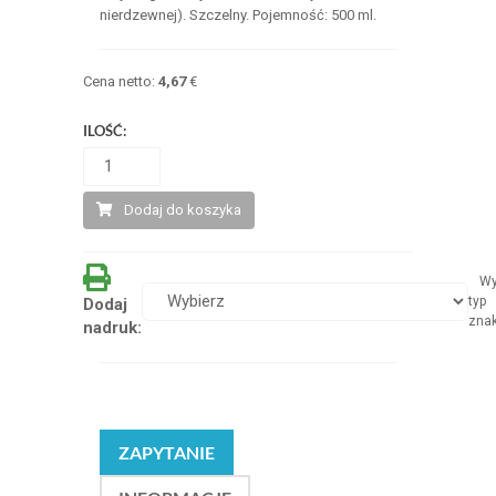
nierdzewnej). Szczelny. Pojemność: 500 ml.
Cena netto:
4,67
€
ILOŚĆ:
Dodaj do koszyka
Wy
typ
Dodaj
zna
nadruk:
ZAPYTANIE