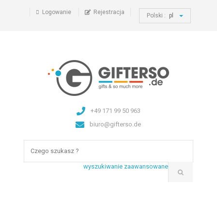
Logowanie
Rejestracja
Polski :
pl
+49 171 99 50 963
biuro@gifterso.de
wyszukiwanie zaawansowane