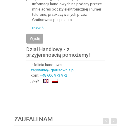
informacji handlowych na podany przeze
mnie adres poczty elektronicznej i numer
telefonu, przekazywanych przez
Gratisownia.pl sp. z o.o.
rozwiń
Wyślij
Dział Handlowy - z
przyjemnością pomożemy!
Infolinia handlowa
zapytanie@gratisownia.pl
kom:
+48 606 973 972
język:
ZAUFALI NAM