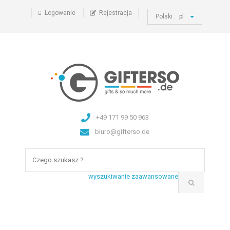
Logowanie
Rejestracja
Polski :
pl
+49 171 99 50 963
biuro@gifterso.de
wyszukiwanie zaawansowane