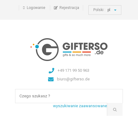
Logowanie
Rejestracja
Polski :
pl
+49 171 99 50 963
biuro@gifterso.de
wyszukiwanie zaawansowane