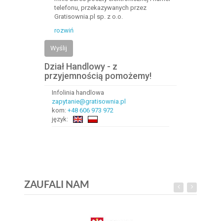
telefonu, przekazywanych przez
Gratisownia.pl sp. z o.o.
rozwiń
Wyślij
Dział Handlowy - z
przyjemnością pomożemy!
Infolinia handlowa
zapytanie@gratisownia.pl
kom:
+48 606 973 972
język:
ZAUFALI NAM