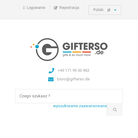
Logowanie
Rejestracja
Polski :
pl
+49 171 99 50 963
biuro@gifterso.de
wyszukiwanie zaawansowane