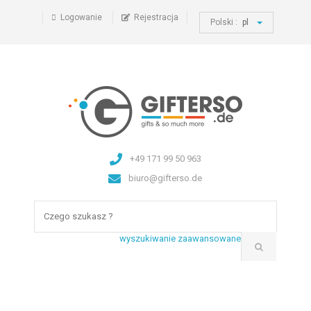
Logowanie
Rejestracja
Polski :
pl
+49 171 99 50 963
biuro@gifterso.de
wyszukiwanie zaawansowane