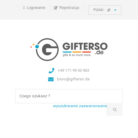
Logowanie
Rejestracja
Polski :
pl
+49 171 99 50 963
biuro@gifterso.de
wyszukiwanie zaawansowane