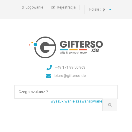
Logowanie
Rejestracja
Polski :
pl
+49 171 99 50 963
biuro@gifterso.de
wyszukiwanie zaawansowane