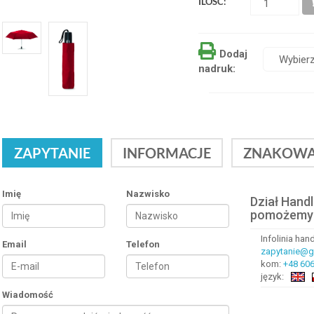
ILOŚĆ:
Dodaj
nadruk:
ZAPYTANIE
INFORMACJE
ZNAKOWA
Imię
Nazwisko
Dział Hand
pomożemy
Infolinia ha
Email
Telefon
zapytanie@gr
kom:
+48 606
język:
Wiadomość