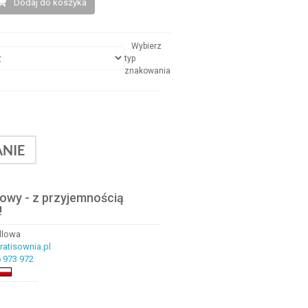
Dodaj do koszyka
Wybierz
typ
znakowania
NIE
lowy - z przyjemnością
!
ndlowa
atisownia.pl
 973 972