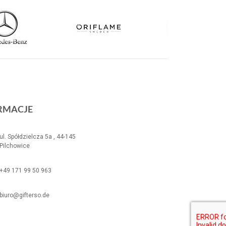
RMACJE
ul. Spółdzielcza 5a , 44-145
Pilchowice
+49 171 99 50 963
biuro@gifterso.de