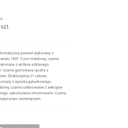
u:
szt.
.
utomatyczny parasol wykonany z
iału 190T. Trzon metalowy, czarne
wykonane z włókna szklanego
. Czarna gumowana rączka z
iem. Ekskluzywny 21 calowy
ykonany z wysokogatunkowego
talowy, czarne ożebrowanie 2 sekcyjne
anego zakończenia chromowane. Czarna
matycznym zamknięciem.