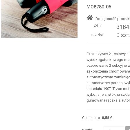
MO8780-05
Dostępność produkt
24 h
3184 
0 szt
3-7 dni
Ekskluzywny 21 calowy a
wysokogatunkowego mater
ożebrowanie 2 sekcyjne 
zakończenia chromowane
automatycznym zamknięc
automatyczny parasol w
materiału 190T. Trzon me
wykonane z włókna szkl
gumowana rączka z auto
Cena netto:
8,58
€