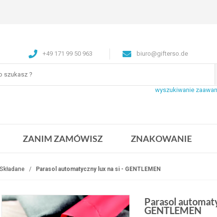
+49 171 99 50 963
biuro@gifterso.de
wyszukiwanie zaawa
ZANIM ZAMÓWISZ
ZNAKOWANIE
 Składane
Parasol automatyczny lux na si - GENTLEMEN
Parasol automatyc
GENTLEMEN