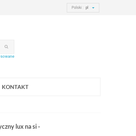
Polski :
pl
nsowane
KONTAKT
zny lux na si -