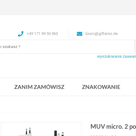
+49 171 99 50 963
biuro@gifterso.de
wyszukiwanie zaawa
ZANIM ZAMÓWISZ
ZNAKOWANIE
MUV micro. 2 p