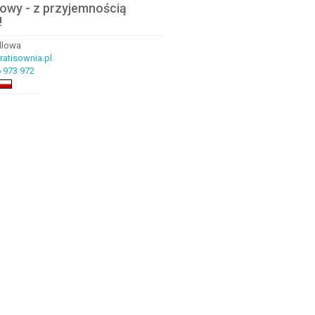
lowy - z przyjemnością
!
ndlowa
atisownia.pl
 973 972