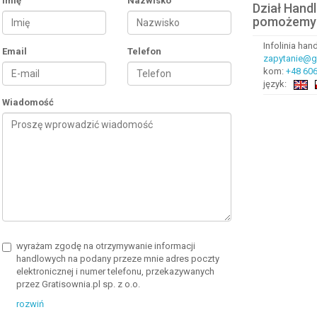
Imię
Nazwisko
Dział Hand
pomożemy
Infolinia ha
Email
Telefon
zapytanie@gr
kom:
+48 606
język:
Wiadomość
wyrażam zgodę na otrzymywanie informacji
handlowych na podany przeze mnie adres poczty
elektronicznej i numer telefonu, przekazywanych
przez Gratisownia.pl sp. z o.o.
rozwiń