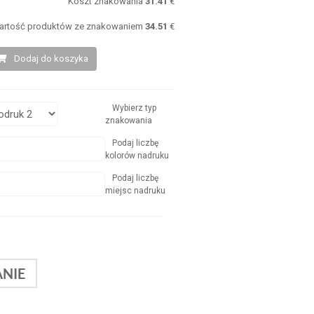
Koszt znakowania
31.41
€
artość produktów ze znakowaniem
34.51
€
Dodaj do koszyka
Wybierz typ
znakowania
Podaj liczbę
kolorów nadruku
Podaj liczbę
miejsc nadruku
NIE