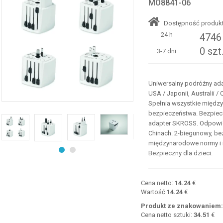
MO8841-06
Dostępność produkt
24 h
4746 
0 szt
3-7 dni
Uniwersalny podróżny ad
USA / Japonii, Australii /
Spełnia wszystkie międz
bezpieczeństwa. Bezpiecz
adapter SKROSS. Odpowiedn
Chinach. 2-biegunowy, be
międzynarodowe normy i 
Bezpieczny dla dzieci.
Cena netto:
14.24
€
Wartość
14.24
€
Produkt ze znakowaniem
Cena netto sztuki:
34.51
€