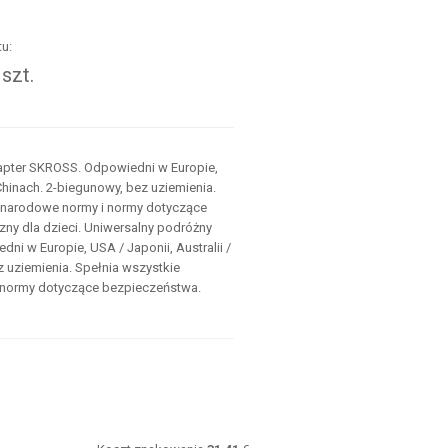
u:
szt.
.
apter SKROSS. Odpowiedni w Europie,
 Chinach. 2-biegunowy, bez uziemienia.
ynarodowe normy i normy dotyczące
ny dla dzieci. Uniwersalny podróżny
i w Europie, USA / Japonii, Australii /
z uziemienia. Spełnia wszystkie
normy dotyczące bezpieczeństwa.
: