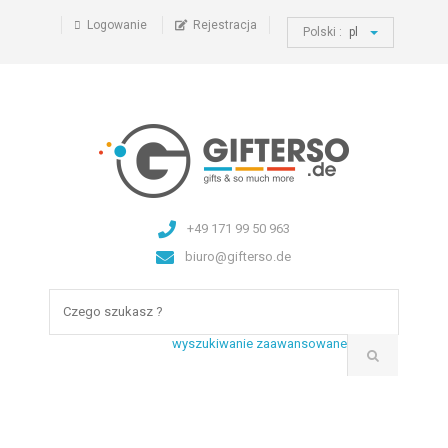
Logowanie
Rejestracja
Polski :
pl
+49 171 99 50 963
biuro@gifterso.de
wyszukiwanie zaawansowane