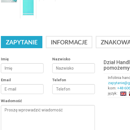
ZAPYTANIE
INFORMACJE
ZNAKOWA
Imię
Nazwisko
Dział Hand
pomożemy
Infolinia ha
Email
Telefon
zapytanie@gr
kom:
+48 606
język:
Wiadomość