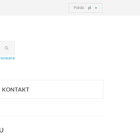
Polski :
pl
nsowane
KONTAKT
BU