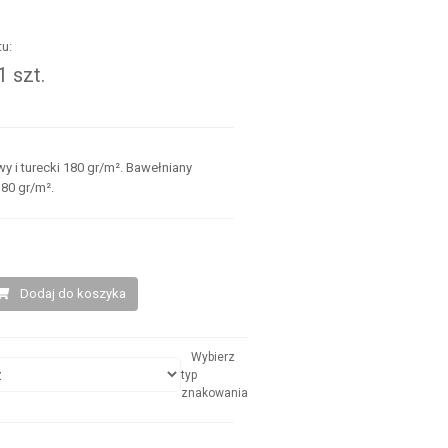
u:
 szt.
.
y i turecki 180 gr/m². Bawełniany
180 gr/m².
Dodaj do koszyka
Wybierz
typ
znakowania