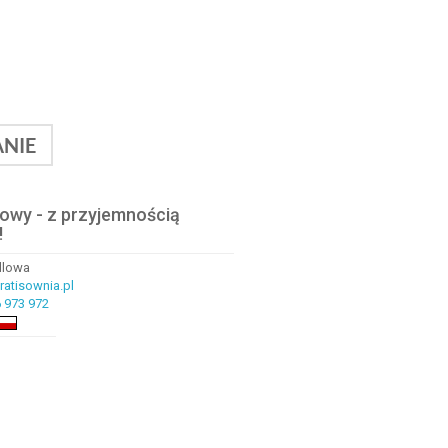
NIE
lowy - z przyjemnością
!
ndlowa
atisownia.pl
 973 972