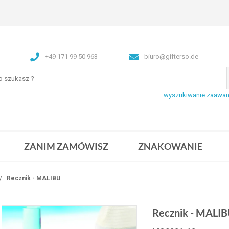
+49 171 99 50 963
biuro@gifterso.de
wyszukiwanie zaawa
ZANIM ZAMÓWISZ
ZNAKOWANIE
Recznik - MALIBU
Recznik - MALI