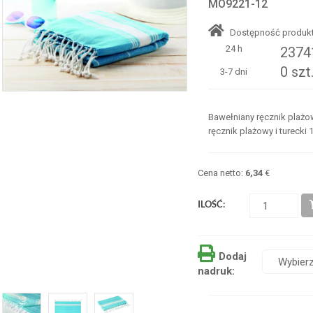
MO9221-12
Dostępność produkt
24 h
23741
0 szt
3-7 dni
Bawełniany ręcznik plażow
ręcznik plażowy i turecki 
Cena netto:
6,34
€
ILOŚĆ:
Dodaj
nadruk: