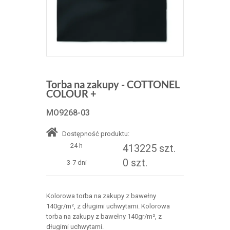
Torba na zakupy - COTTONEL
COLOUR +
MO9268-03
Dostępność produktu:
24 h
413225 szt.
0 szt.
3-7 dni
Kolorowa torba na zakupy z bawełny
140gr/m², z długimi uchwytami. Kolorowa
torba na zakupy z bawełny 140gr/m², z
długimi uchwytami.