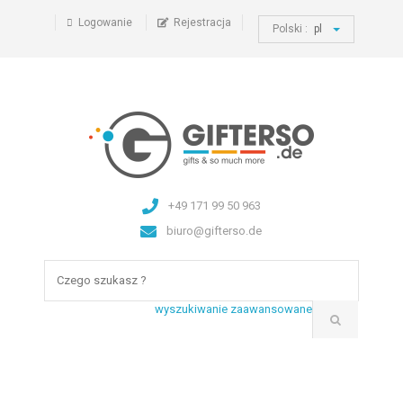
Logowanie
Rejestracja
Polski :
pl
+49 171 99 50 963
biuro@gifterso.de
wyszukiwanie zaawansowane