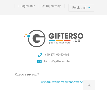
Logowanie
Rejestracja
Polski :
pl
+49 171 99 50 963
biuro@gifterso.de
wyszukiwanie zaawansowane