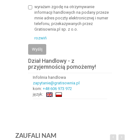
wyrażam zgodę na otrzymywanie
informacji handlowych na podany przeze
mnie adres poczty elektronicznej i numer
telefonu, przekazywanych przez
Gratisownia.pl sp. z o.o.
rozwiń
Wyślij
Dział Handlowy - z
przyjemnością pomożemy!
Infolinia handlowa
zapytanie@gratisownia.pl
kom:
+48 606 973 972
język:
ZAUFALI NAM