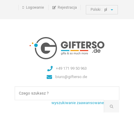
Logowanie
Rejestracja
Polski :
pl
+49 171 99 50 963
biuro@gifterso.de
wyszukiwanie zaawansowane