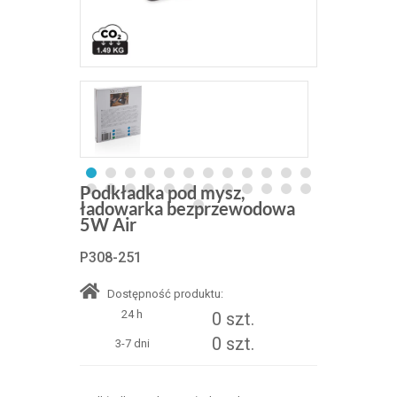
Podkładka pod mysz,
ładowarka bezprzewodowa
5W Air
P308-251
Dostępność produktu:
24 h
0 szt.
0 szt.
3-7 dni