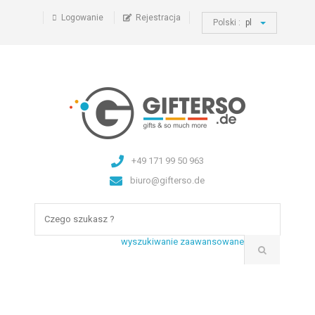
Logowanie
Rejestracja
Polski :
pl
+49 171 99 50 963
biuro@gifterso.de
wyszukiwanie zaawansowane