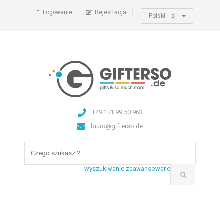
Logowanie
Rejestracja
Polski :
pl
+49 171 99 50 963
biuro@gifterso.de
wyszukiwanie zaawansowane