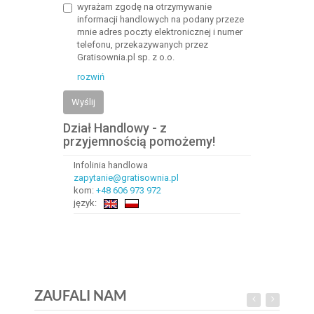
wyrażam zgodę na otrzymywanie
informacji handlowych na podany przeze
mnie adres poczty elektronicznej i numer
telefonu, przekazywanych przez
Gratisownia.pl sp. z o.o.
rozwiń
Wyślij
Dział Handlowy - z
przyjemnością pomożemy!
Infolinia handlowa
zapytanie@gratisownia.pl
kom:
+48 606 973 972
język:
ZAUFALI NAM