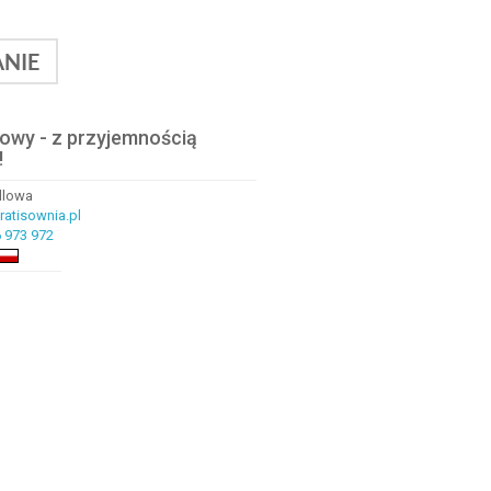
NIE
lowy - z przyjemnością
!
ndlowa
atisownia.pl
 973 972