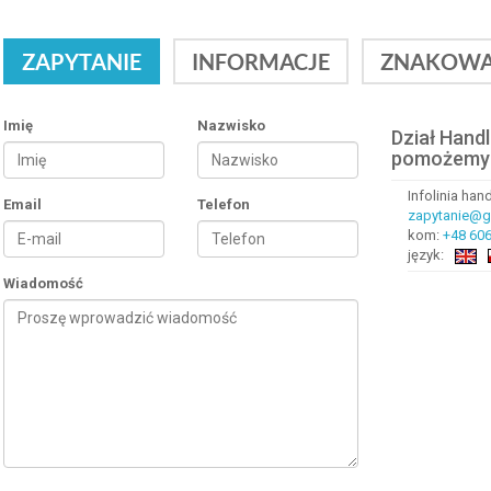
ZAPYTANIE
INFORMACJE
ZNAKOWA
Imię
Nazwisko
Dział Hand
pomożemy
Infolinia ha
Email
Telefon
zapytanie@gr
kom:
+48 606
język:
Wiadomość