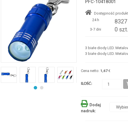
PFC-10418001
Dostępność produkt
24 h
8327 
0 szt
3-7 dni
3 białe diody LED. Metalo
3 białe diody LED. Metalo
Cena netto:
1,67
€
ILOŚĆ:
Dodaj
nadruk: