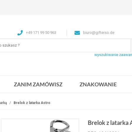
+49 171 99 50 963
biuro@gifterso.de
wyszukiwanie zaawa
ZANIM ZAMÓWISZ
ZNAKOWANIE
tarką
Brelok z latarka Astro
Brelok z latarka 