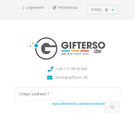
Logowanie
Rejestracja
Polski :
pl
+49 171 99 50 963
biuro@gifterso.de
wyszukiwanie zaawansowane