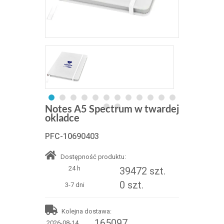
Notes A5 Spectrum w twardej
okladce
PFC-10690403
Dostępność produktu:
24 h
39472 szt.
0 szt.
3-7 dni
Kolejna dostawa:
165097
2026-08-14