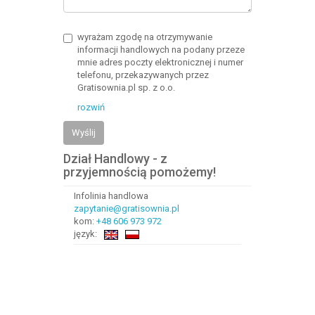
wyrażam zgodę na otrzymywanie
informacji handlowych na podany przeze
mnie adres poczty elektronicznej i numer
telefonu, przekazywanych przez
Gratisownia.pl sp. z o.o.
rozwiń
Wyślij
Dział Handlowy - z
przyjemnością pomożemy!
Infolinia handlowa
zapytanie@gratisownia.pl
kom:
+48 606 973 972
język: