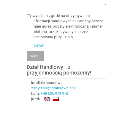
wyrażam zgodę na otrzymywanie
informacji handlowych na podany przeze
mnie adres poczty elektronicznej i numer
telefonu, przekazywanych przez
Gratisownia.pl sp. z o.o.
rozwiń
Wyślij
Dział Handlowy - z
przyjemnością pomożemy!
Infolinia handlowa
zapytanie@gratisownia.pl
kom:
+48 606 973 972
język: