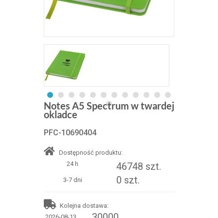
Notes A5 Spectrum w twardej
okladce
PFC-10690404
Dostępność produktu:
24 h
46748 szt.
0 szt.
3-7 dni
Kolejna dostawa:
30000
2026-08-13