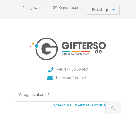
Logowanie
Rejestracja
Polski :
pl
+49 171 99 50 963
biuro@gifterso.de
wyszukiwanie zaawansowane