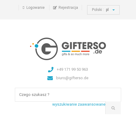
Logowanie
Rejestracja
Polski :
pl
+49 171 99 50 963
biuro@gifterso.de
wyszukiwanie zaawansowane