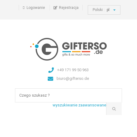
Logowanie
Rejestracja
Polski :
pl
+49 171 99 50 963
biuro@gifterso.de
wyszukiwanie zaawansowane