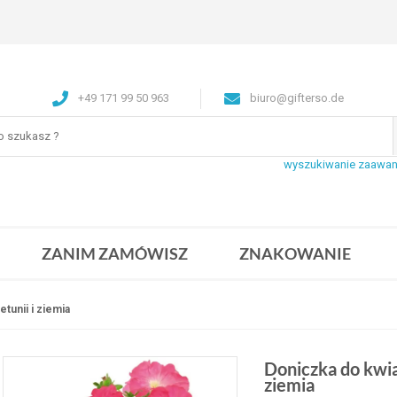
+49 171 99 50 963
biuro@gifterso.de
wyszukiwanie zaawa
ZANIM ZAMÓWISZ
ZNAKOWANIE
tunii i ziemia
Doniczka do kwia
ziemia