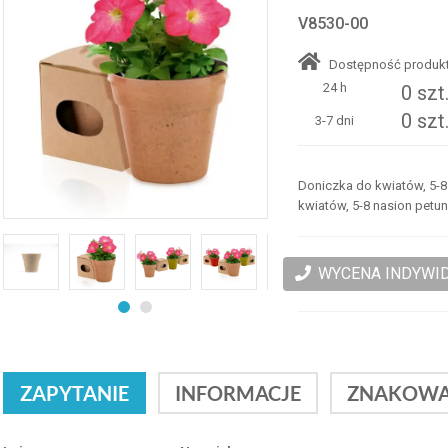
V8530-00
Dostępność produkt
24 h
0 szt
0 szt
3-7 dni
Doniczka do kwiatów, 5-8 
kwiatów, 5-8 nasion petuni
WYCENA INDYWI
ZAPYTANIE
INFORMACJE
ZNAKOWA