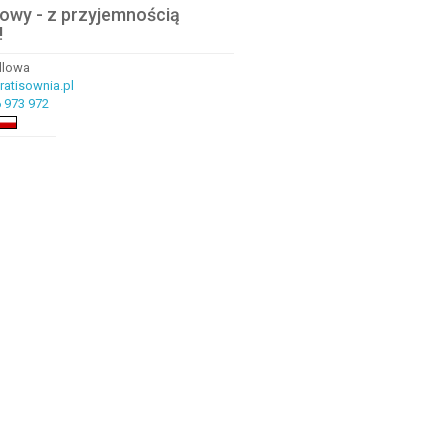
lowy - z przyjemnością
!
ndlowa
atisownia.pl
 973 972