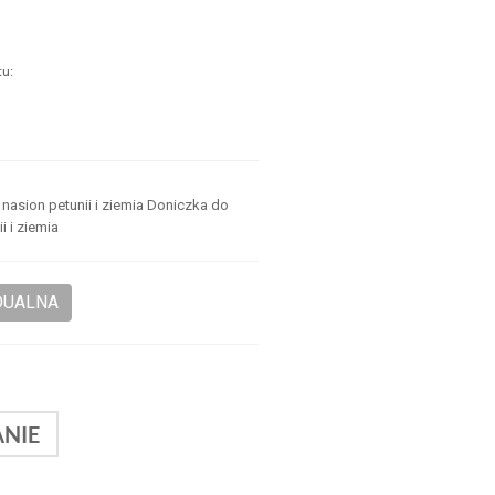
u:
.
.
nasion petunii i ziemia Doniczka do
i i ziemia
DUALNA
NIE