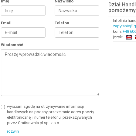
Imię
Nazwisko
Dział Hand
pomożemy
Infolinia ha
Email
Telefon
zapytanie@gr
kom:
+48 606
język:
Wiadomość
wyrażam zgodę na otrzymywanie informacji
handlowych na podany przeze mnie adres poczty
elektronicznej i numer telefonu, przekazywanych
przez Gratisownia.pl sp. z o.o.
rozwiń