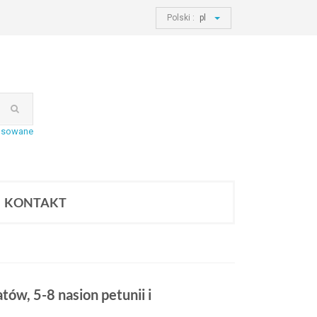
Polski :
pl
nsowane
KONTAKT
tów, 5-8 nasion petunii i