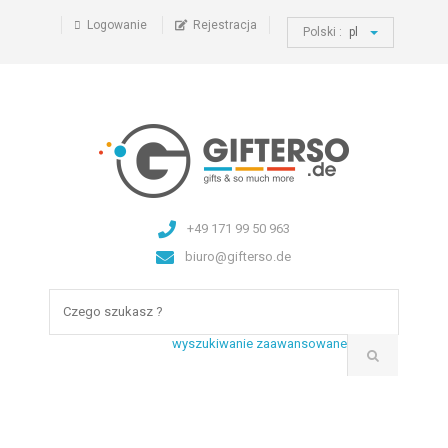
Logowanie
Rejestracja
Polski :
pl
+49 171 99 50 963
biuro@gifterso.de
wyszukiwanie zaawansowane