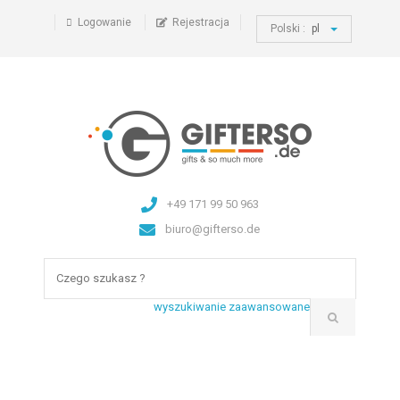
Logowanie
Rejestracja
Polski :
pl
+49 171 99 50 963
biuro@gifterso.de
wyszukiwanie zaawansowane