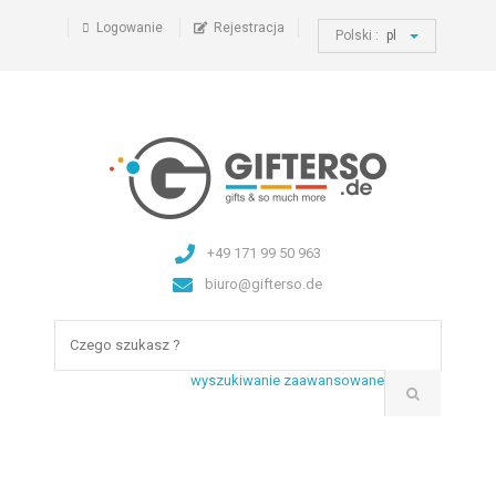
Logowanie
Rejestracja
Polski :
pl
+49 171 99 50 963
biuro@gifterso.de
wyszukiwanie zaawansowane