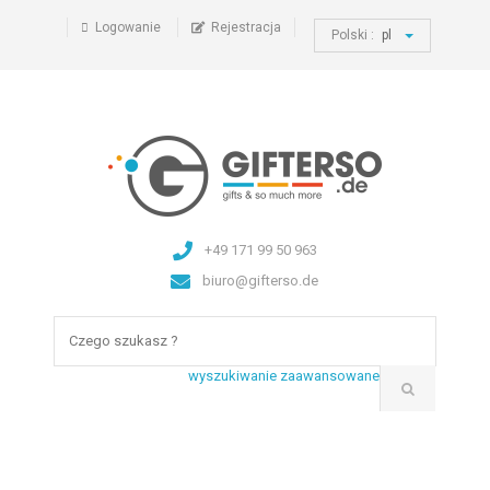
Logowanie
Rejestracja
Polski :
pl
+49 171 99 50 963
biuro@gifterso.de
wyszukiwanie zaawansowane