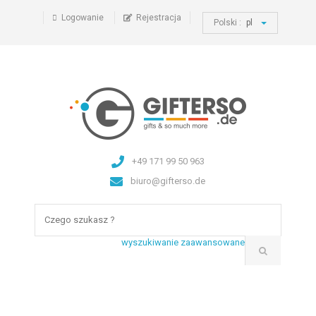
Logowanie
Rejestracja
Polski :
pl
+49 171 99 50 963
biuro@gifterso.de
wyszukiwanie zaawansowane